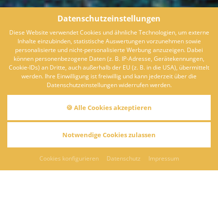
Datenschutzeinstellungen
Diese Website verwendet Cookies und ähnliche Technologien, um externe
Inhalte einzubinden, statistische Auswertungen vorzunehmen sowie
personalisierte und nicht-personalisierte Werbung anzuzeigen. Dabei
können personenbezogene Daten (z. B. IP-Adresse, Gerätekennungen,
Cookie-IDs) an Dritte, auch außerhalb der EU (z. B. in die USA), übermittelt
werden. Ihre Einwilligung ist freiwillig und kann jederzeit über die
Datenschutzeinstellungen widerrufen werden.
🍪 Alle Cookies akzeptieren
INFOS
Notwendige Cookies zulassen
Landhaus Feckl bei Stuttgart am Naturpark Schönbuch
Cookies konfigurieren
Datenschutz
Impressum
Grüß Gott im
Landhaus Feckl
– Ihrem Sternerestaurant und
Hotel am Rande von Stuttgart, idyllisch am
Naturpark
Schönbuch
gelegen. Hier genießen Sie nicht nur kulinarische
Highlights von
Sternekoch Franz Feckl
, sondern auch
gemütliche Übernachtungen und professionelle Betreuung für